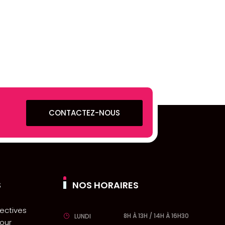
CONTACTEZ-NOUS
S
NOS HORAIRES
pectives
8H À 13H / 14H À 16H30
LUNDI
our