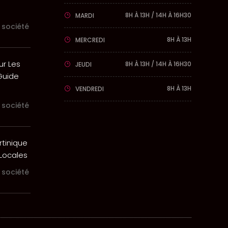
8H À 13H / 14H À 16H30
MARDI
 société
8H À 13H
MERCREDI
ur Les
8H À 13H / 14H À 16H30
JEUDI
 Guide
8H À 13H
VENDREDI
 société
rtinique
 Locales
 société