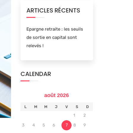
ARTICLES RÉCENTS
Epargne retraite : les seuils
de sortie en capital sont
relevés !
CALENDAR
août 2026
L
M
M
J
V
S
D
1
2
3
4
5
6
7
8
9