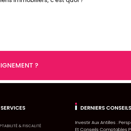
EIGNEMENT ?
 SERVICES
DERNIERS CONSEIL
Investir Aux Antilles : Pers
TABILITÉ & FISCALITÉ
Et Conseils Comptables P