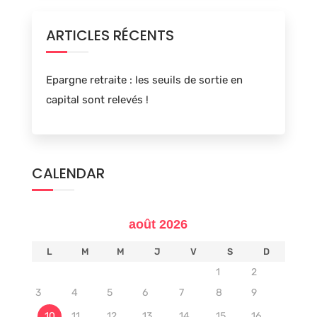
ARTICLES RÉCENTS
Epargne retraite : les seuils de sortie en
capital sont relevés !
CALENDAR
août 2026
L
M
M
J
V
S
D
1
2
3
4
5
6
7
8
9
10
11
12
13
14
15
16